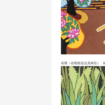
谷雨（谷雨前后点瓜种豆） 林记果