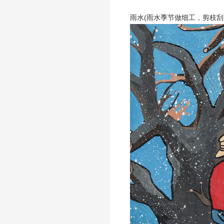
雨水(雨水季节做细工，剪枝刮皮把