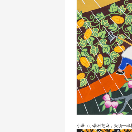
小暑（小暑种芝麻，头顶一串花） 