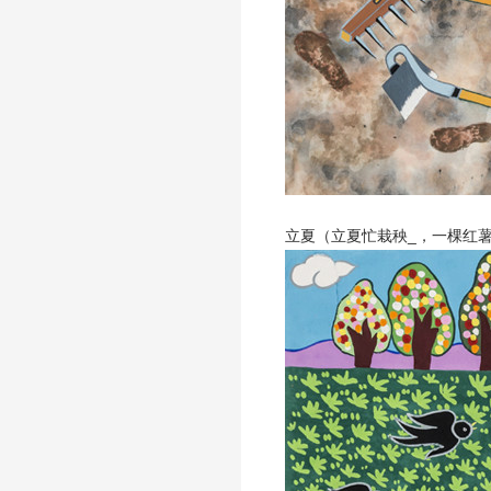
立夏（立夏忙栽秧_，一棵红薯收一