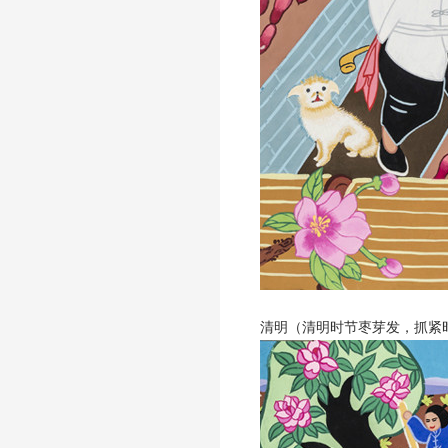
清明（清明时节枣芽发，抓紧时间种