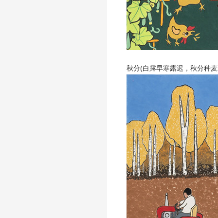
秋分(白露早寒露迟，秋分种麦正当