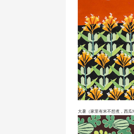
大暑（家里有米不想煮，西瓜地里避