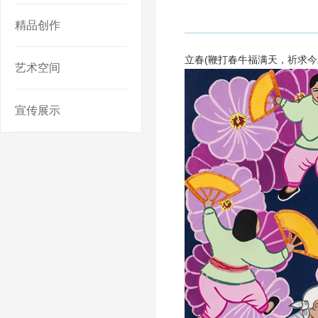
精品创作
立春(鞭打春牛福满天，祈求今岁是
艺术空间
宣传展示