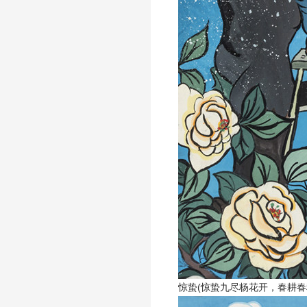
惊蛰(惊蛰九尽杨花开，春耕春种早