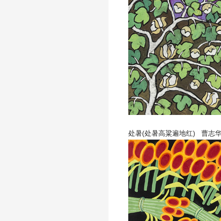
处暑(处暑高粱遍地红) 曹志华 6