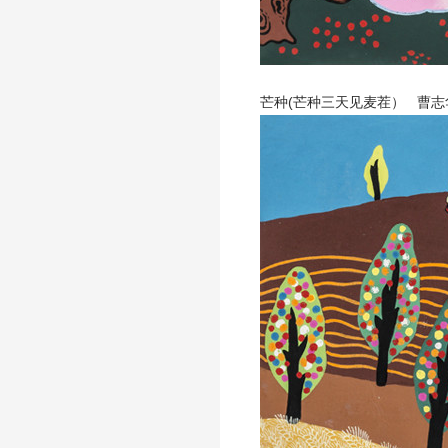
芒种(芒种三天见麦茬） 曹志华 6