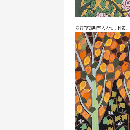
寒露(寒露时节人人忙，种麦、摘花