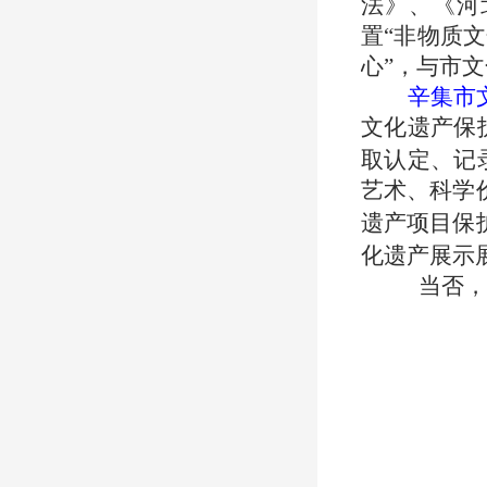
法》、《河
置“非物质
心”，
与市文
辛集市
文化遗产保
取认定、记
艺术、科学
遗产项目保
化遗产展示
当否，